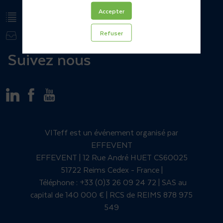
Accepter
Mentions légales
Refuser
Contact
Suivez nous
VITeff est un événement organisé par
EFFEVENT
EFFEVENT | 12 Rue André HUET CS60025
51722 Reims Cedex - France |
Téléphone : +33 (0)3 26 09 24 72 | SAS au
capital de 140 000 € | RCS de REIMS 878 975
549