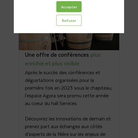
Accepter
Refuser
Une offre de conférences
plus
enrichie et plus visible
Après le succès des conférences et
dégustations organisées pour la
première fois en 2023 sous le chapiteau,
l'espace Agora sera promu cette année
au coeur du hall Services.
Découvrez les innovations de demain et
prenez part aux échanges aux côtés
d'experts de la filière sur les enjeux de